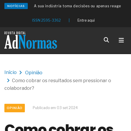
NOTÍCIAS
A sua indústria toma decisões ou apenas reage
aos problemas?
Os serviços de reciclagem profunda a frio in situ
ISSN 2595-3362
|
Entre aqui
com emulsão asfáltica
Os gestores da ABNT litigam de má-fé para
tentar criar uma reserva de mercado sobre as
NBR ISO
Os critérios médicos da síndrome metabólica
A prevenção clínica da coceira no ânus
Os sintomas clínicos do teratoma de ovário
O tratamento médico da síndrome da fadiga
Início
Opinião
crônica
Como cobrar os resultados sem pressionar o
As causas médicas da queda dos cabelos ou
calvície
colaborador?
Quando a gestão é o obstáculo para o resultado
positivo
Os procedimentos para a inspeção em estruturas
Publicado em 03 set 2024
OPINIÃO
hidráulicas de concreto de obras
O movimento regular reduz em 19% o risco de
Como cobrar os
morte precoce e melhora o metabolismo
O desenvolvimento de indicadores nas atividades