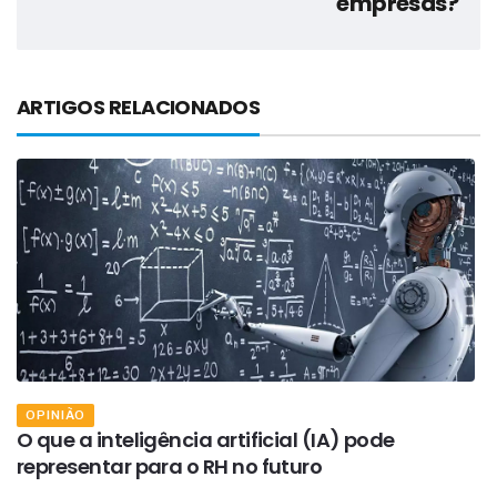
empresas?
ARTIGOS RELACIONADOS
OPINIÃO
O que a inteligência artificial (IA) pode
N
representar para o RH no futuro