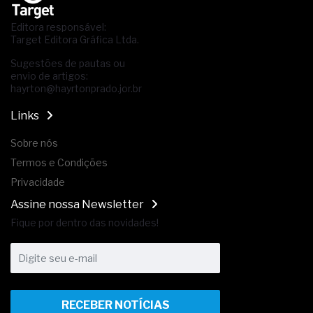
Editora responsável:
Target Editora Gráfica Ltda.
Sugestões de pautas ou
envio de artigos:
hayrton@hayrtonprado.jor.br
Links
Sobre nós
Termos e Condições
Privacidade
Assine nossa Newsletter
Fique por dentro das novidades!
RECEBER NOTÍCIAS