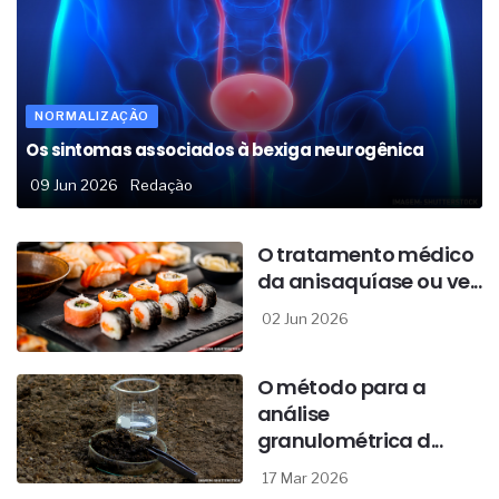
NORMALIZAÇÃO
Os sintomas associados à bexiga neurogênica
09 Jun 2026
Redação
O tratamento médico
da anisaquíase ou ve...
02 Jun 2026
O método para a
análise
granulométrica d...
17 Mar 2026