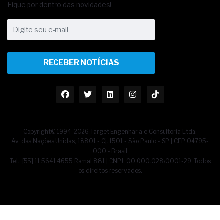
Fique por dentro das novidades!
RECEBER NOTÍCIAS
Copyright© 1994-2026 Target Engenharia e Consultoria Ltda.
Av. das Nações Unidas, 18801 - Cj. 1501 - São Paulo - SP | CEP 04795-
000 - Brasil
Tel.: [55] 11 5641.4655 Ramal 881 | CNPJ: 00.000.028/0001-29. Todos
os direitos reservados.