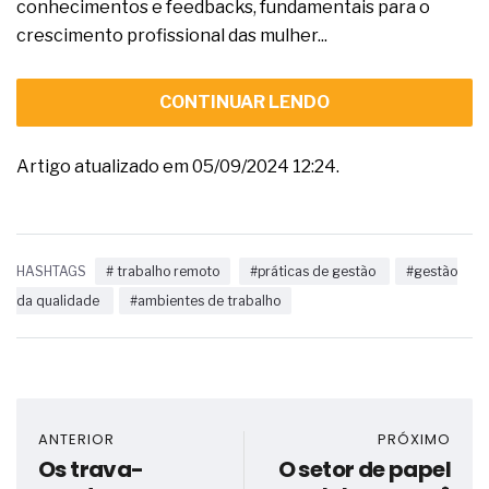
conhecimentos e feedbacks, fundamentais para o
crescimento profissional das mulher...
CONTINUAR LENDO
Artigo atualizado em 05/09/2024 12:24.
HASHTAGS
# trabalho remoto
#práticas de gestão
#gestão
da qualidade
#ambientes de trabalho
ANTERIOR
PRÓXIMO
Os trava-
O setor de papel