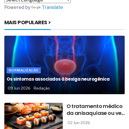
Powered by
Translate
MAIS POPULARES >
NORMALIZAÇÃO
Os sintomas associados à bexiga neurogênica
09 Jun 2026
Redação
O tratamento médico
da anisaquíase ou ve...
02 Jun 2026