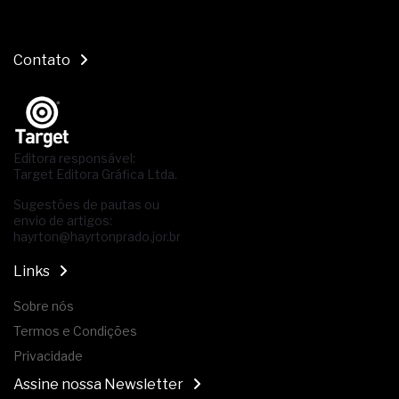
Contato
Editora responsável:
Target Editora Gráfica Ltda.
Sugestões de pautas ou
envio de artigos:
hayrton@hayrtonprado.jor.br
Links
Sobre nós
Termos e Condições
Privacidade
Assine nossa Newsletter