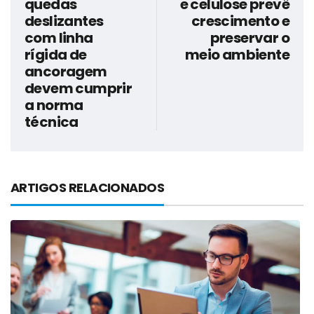
quedas
e celulose prevê
deslizantes
crescimento e
com linha
preservar o
rígida de
meio ambiente
ancoragem
devem cumprir
a norma
técnica
ARTIGOS RELACIONADOS