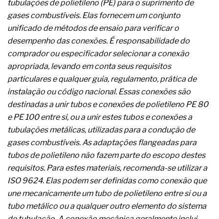
tubulações de polietileno (PE) para o suprimento de
A prevenção clínica da coceira no ânus
gases combustíveis. Elas fornecem um conjunto
Os sintomas clínicos do teratoma de ovário
O tratamento médico da síndrome da fadiga
unificado de métodos de ensaio para verificar o
crônica
desempenho das conexões. É responsabilidade do
As causas médicas da queda dos cabelos ou
comprador ou especificador selecionar a conexão
calvície
apropriada, levando em conta seus requisitos
Quando a gestão é o obstáculo para o resultado
positivo
particulares e qualquer guia, regulamento, prática de
Os procedimentos para a inspeção em estruturas
instalação ou código nacional. Essas conexões são
hidráulicas de concreto de obras
destinadas a unir tubos e conexões de polietileno PE 80
O movimento regular reduz em 19% o risco de
e PE 100 entre si, ou a unir estes tubos e conexões a
morte precoce e melhora o metabolismo
O desenvolvimento de indicadores nas atividades
tubulações metálicas, utilizadas para a condução de
de governança das organizações
gases combustíveis. As adaptações flangeadas para
O desenho industrial ganha espaço como
tubos de polietileno não fazem parte do escopo destes
estratégia competitiva nas empresas
requisitos. Para estes materiais, recomenda-se utilizar a
As variações dimensionais dos produtos de
materiais cimentícios com fibra de vidro
ISO 9624. Elas podem ser definidas como conexão que
A próxima vantagem competitiva não está no
une mecanicamente um tubo de polietileno entre si ou a
modelo de IA
tubo metálico ou a qualquer outro elemento do sistema
A IA elevou a régua do comprador B2B e a venda
de tubulação. A conexão mecânica geralmente inclui