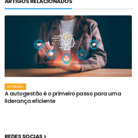
ARTIGOS RELACIONADOS
OPINIÃO
A autogestão é o primeiro passo para uma
liderança eficiente
A
s
REDES SOCIAS >