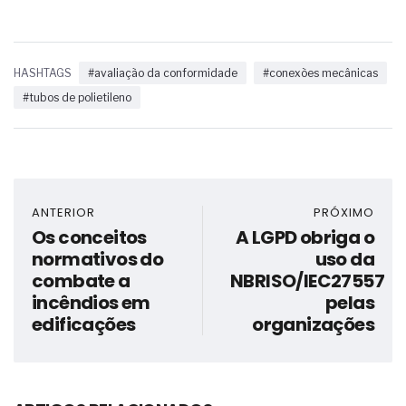
HASHTAGS
#avaliação da conformidade
#conexões mecânicas
#tubos de polietileno
ANTERIOR
PRÓXIMO
Os conceitos
A LGPD obriga o
normativos do
uso da
combate a
NBRISO/IEC27557
incêndios em
pelas
edificações
organizações