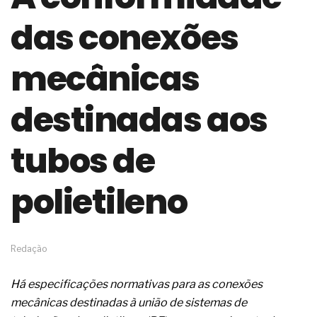
de governança das organizações
das conexões
O desenho industrial ganha espaço como
estratégia competitiva nas empresas
As variações dimensionais dos produtos de
mecânicas
materiais cimentícios com fibra de vidro
A próxima vantagem competitiva não está no
modelo de IA
destinadas aos
A IA elevou a régua do comprador B2B e a venda
complexa ficou ainda mais humana
tubos de
A verificação dimensional e de massa dos fios,
cabos e condutores elétricos
A fabricação conforme das portas com tipologia
polietileno
de giro para as saídas de emergência
A sua indústria toma decisões ou apenas reage
aos problemas?
Os serviços de reciclagem profunda a frio in situ
com emulsão asfáltica
Redação
Os gestores da ABNT litigam de má-fé para
tentar criar uma reserva de mercado sobre as
Há especificações normativas para as conexões
NBR ISO
mecânicas destinadas à união de sistemas de
Os critérios médicos da síndrome metabólica