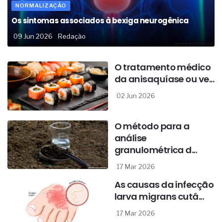
NORMALIZAÇÃO
Os sintomas associados à bexiga neurogênica
09 Jun 2026
Redação
O tratamento médico
da anisaquíase ou ve...
02 Jun 2026
O método para a
análise
granulométrica d...
17 Mar 2026
As causas da infecção
larva migrans cutâ...
17 Mar 2026