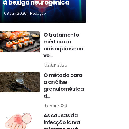
à bexiga neurogênica
09 Jun 2026
Redação
O tratamento
médico da
anisaquíase ou
ve...
02 Jun 2026
O método para
a análise
granulométrica
d...
17 Mar 2026
As causas da
infecção larva