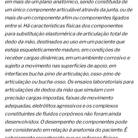
em mais de um plano anatômico, sendo constituída de
A prevenção clínica da coceira no ânus
um único componente articulável através da junta, ou de
Os sintomas clínicos do teratoma de ovário
O tratamento médico da síndrome da fadiga
mais de um componente afim ou componentes ligados
crônica
entre si. Há características físicas dos componentes
As causas médicas da queda dos cabelos ou
para substituição elastomérica de articulação total de
calvície
dedo da mão, destinados ao uso em um paciente que
Quando a gestão é o obstáculo para o resultado
positivo
esteja esqueleticamente maduro, em condições de
Os procedimentos para a inspeção em estruturas
receber cargas dinâmicas, em um ambiente corrosivo e
hidráulicas de concreto de obras
sujeito a movimento nas superfícies de apoio, em
O movimento regular reduz em 19% o risco de
interfaces bucha-pino de articulação, osso-pino de
morte precoce e melhora o metabolismo
O desenvolvimento de indicadores nas atividades
articulação ou bucha-osso. Os ensaios laboratoriais para
de governança das organizações
articulações de dedos da mão que simulam com
O desenho industrial ganha espaço como
precisão cargas impostas, faixas de movimento
estratégia competitiva nas empresas
adequadas, eletrólitos agressivos e os complexos
As variações dimensionais dos produtos de
materiais cimentícios com fibra de vidro
constituintes de fluidos corpóreos não foram ainda
A próxima vantagem competitiva não está no
desenvolvidos. O desempenho de componentes pode
modelo de IA
ser considerado em relação à anatomia do paciente. É
A IA elevou a régua do comprador B2B e a venda
sobejamente reconhecido que os esforços físicos