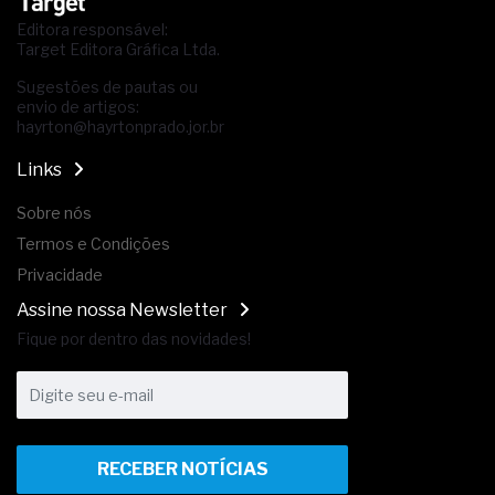
Editora responsável:
Target Editora Gráfica Ltda.
Sugestões de pautas ou
envio de artigos:
hayrton@hayrtonprado.jor.br
Links
Sobre nós
Termos e Condições
Privacidade
Assine nossa Newsletter
Fique por dentro das novidades!
RECEBER NOTÍCIAS