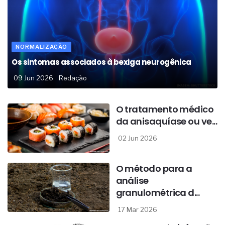
NORMALIZAÇÃO
Os sintomas associados à bexiga neurogênica
09 Jun 2026
Redação
O tratamento médico
da anisaquíase ou ve...
02 Jun 2026
O método para a
análise
granulométrica d...
17 Mar 2026