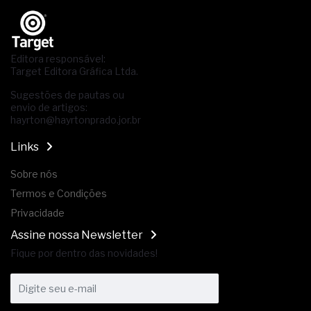
Editora responsável:
Target Editora Gráfica Ltda.
Sugestões de pautas ou
envio de artigos:
hayrton@hayrtonprado.jor.br
Links
Sobre nós
Termos e Condições
Privacidade
Assine nossa Newsletter
Fique por dentro das novidades!