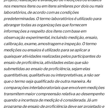
A prevenção clínica da coceira no ânus
nos mesmos itens ou em itens similares por dois ou mais
Os sintomas clínicos do teratoma de ovário
laboratórios, de acordo com as condições
O tratamento médico da síndrome da fadiga
crônica
predeterminadas. O termo laboratórios é utilizado para
As causas médicas da queda dos cabelos ou
abranger todas as organizações que fornecem
calvície
informações a respeito dos itens com base em
Quando a gestão é o obstáculo para o resultado
observação experimental, incluindo medição, ensaio,
positivo
Os procedimentos para a inspeção em estruturas
calibração, exame, amostragem e inspeção. O termo
hidráulicas de concreto de obras
medições ou ensaios é utilizado para se aplicar a
O movimento regular reduz em 19% o risco de
quaisquer atividades realizadas pelos participantes do
morte precoce e melhora o metabolismo
ensaio de proficiência, atividades estas que são
O desenvolvimento de indicadores nas atividades
de governança das organizações
submetidas ao ensaio de proficiência, sejam elas
O desenho industrial ganha espaço como
quantitativas, qualitativas ou interpretativas, a não ser
estratégia competitiva nas empresas
que o termo seja qualificado de outra maneira. As
As variações dimensionais dos produtos de
comparações interlaboratoriais que envolvem medições
materiais cimentícios com fibra de vidro
transmitem maior compreensão relativa ao desempenho
A próxima vantagem competitiva não está no
modelo de IA
quando a incerteza de medição é considerada. Já um
A IA elevou a régua do comprador B2B e a venda
programa de ensaio de proficiência deve ser projetado e