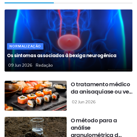
NORMALIZAÇÃO
Os sintomas associados à bexiga neurogênica
09 Jun 2026
Redação
O tratamento médico
da anisaquíase ou ve...
02 Jun 2026
O método para a
análise
granulométrica d...