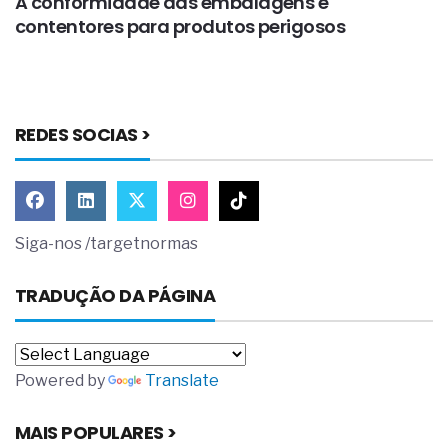
A conformidade das embalagens e
A
contentores para produtos perigosos
c
REDES SOCIAS >
Siga-nos /targetnormas
TRADUÇÃO DA PÁGINA
Powered by
Translate
MAIS POPULARES >