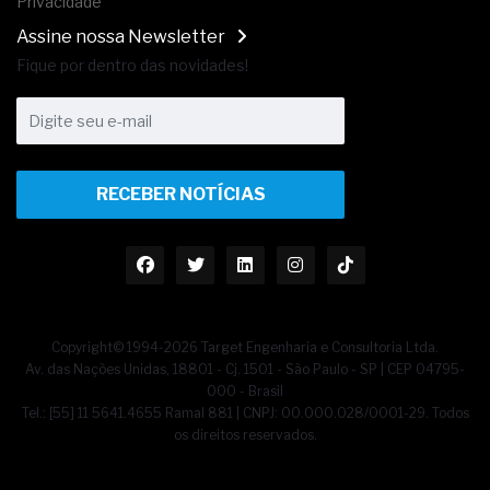
Privacidade
Assine nossa Newsletter
Fique por dentro das novidades!
RECEBER NOTÍCIAS
Copyright© 1994-2026 Target Engenharia e Consultoria Ltda.
Av. das Nações Unidas, 18801 - Cj. 1501 - São Paulo - SP | CEP 04795-
000 - Brasil
Tel.: [55] 11 5641.4655 Ramal 881 | CNPJ: 00.000.028/0001-29. Todos
os direitos reservados.