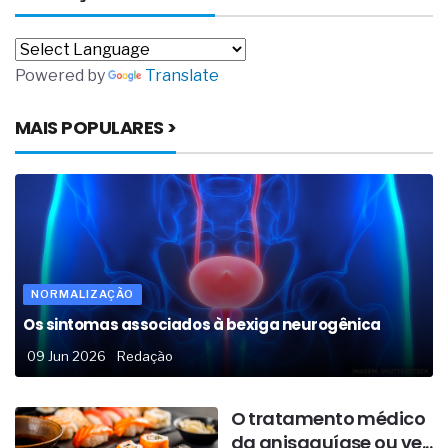
Powered by
Translate
MAIS POPULARES >
NORMALIZAÇÃO
Os sintomas associados à bexiga neurogênica
09 Jun 2026
Redação
O tratamento médico
da anisaquíase ou ve...