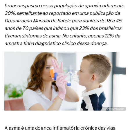
A prevenção clínica da coceira no ânus
broncoespasmo nessa população de aproximadamente
Os sintomas clínicos do teratoma de ovário
20%, semelhante ao reportado em uma publicação da
O tratamento médico da síndrome da fadiga
Organização Mundial da Saúde para adultos de 18 a 45
crônica
As causas médicas da queda dos cabelos ou
anos de 70 países que indicou que 23% dos brasileiros
calvície
tiveram sintomas de asma. No entanto, apenas 12% da
Quando a gestão é o obstáculo para o resultado
amostra tinha diagnóstico clínico dessa doença.
positivo
Os procedimentos para a inspeção em estruturas
hidráulicas de concreto de obras
O movimento regular reduz em 19% o risco de
morte precoce e melhora o metabolismo
O desenvolvimento de indicadores nas atividades
de governança das organizações
O desenho industrial ganha espaço como
estratégia competitiva nas empresas
As variações dimensionais dos produtos de
materiais cimentícios com fibra de vidro
A próxima vantagem competitiva não está no
modelo de IA
A IA elevou a régua do comprador B2B e a venda
A asma é uma doença inflamatória crônica das vias