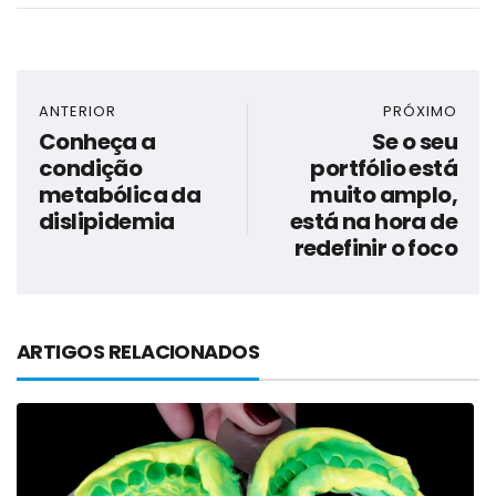
ANTERIOR
PRÓXIMO
Conheça a
Se o seu
condição
portfólio está
metabólica da
muito amplo,
dislipidemia
está na hora de
redefinir o foco
ARTIGOS RELACIONADOS