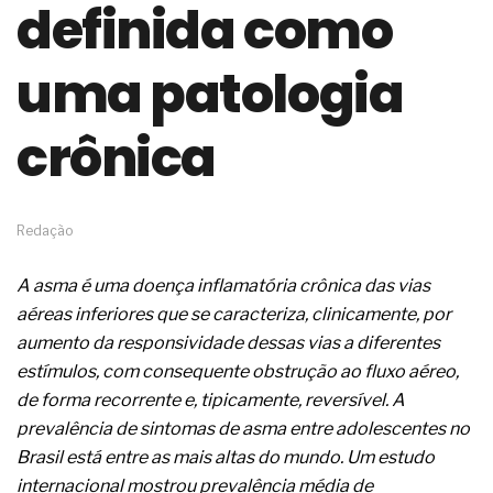
definida como
de governança das organizações
O desenho industrial ganha espaço como
estratégia competitiva nas empresas
uma patologia
As variações dimensionais dos produtos de
materiais cimentícios com fibra de vidro
crônica
A próxima vantagem competitiva não está no
modelo de IA
A IA elevou a régua do comprador B2B e a venda
complexa ficou ainda mais humana
A verificação dimensional e de massa dos fios,
Redação
cabos e condutores elétricos
A fabricação conforme das portas com tipologia
A asma é uma doença inflamatória crônica das vias
de giro para as saídas de emergência
aéreas inferiores que se caracteriza, clinicamente, por
A sua indústria toma decisões ou apenas reage
aos problemas?
aumento da responsividade dessas vias a diferentes
Os serviços de reciclagem profunda a frio in situ
estímulos, com consequente obstrução ao fluxo aéreo,
com emulsão asfáltica
de forma recorrente e, tipicamente, reversível. A
Os gestores da ABNT litigam de má-fé para
prevalência de sintomas de asma entre adolescentes no
tentar criar uma reserva de mercado sobre as
NBR ISO
Brasil está entre as mais altas do mundo. Um estudo
Os critérios médicos da síndrome metabólica
internacional mostrou prevalência média de