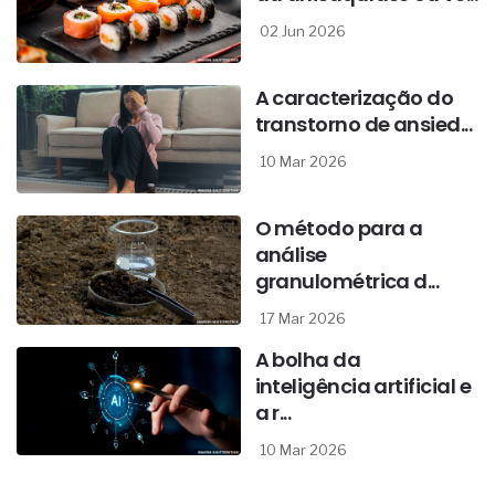
02 Jun 2026
A caracterização do
transtorno de ansied...
10 Mar 2026
O método para a
análise
granulométrica d...
17 Mar 2026
A bolha da
inteligência artificial e
a r...
10 Mar 2026