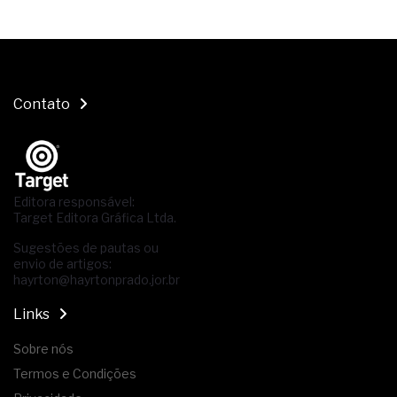
Contato
Editora responsável:
Target Editora Gráfica Ltda.
Sugestões de pautas ou
envio de artigos:
hayrton@hayrtonprado.jor.br
Links
Sobre nós
Termos e Condições