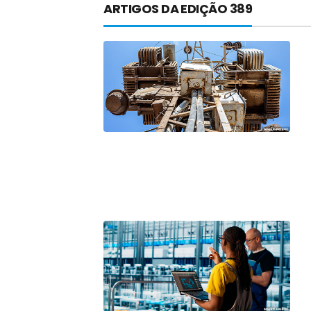
ARTIGOS DA EDIÇÃO 389
A próxima vantagem competitiv
A IA elevou a régua do compra
ficou ainda mais humana
A verificação dimensional e de
condutores elétricos
A fabricação conforme das port
saídas de emergência
A sua indústria toma decisões
Os serviços de reciclagem prof
asfáltica
Os gestores da ABNT litigam d
reserva de mercado sobre as 
Os critérios médicos da síndr
A prevenção clínica da coceira
Os sintomas clínicos do terato
O tratamento médico da síndro
As causas médicas da queda do
Quando a gestão é o obstáculo 
Os procedimentos para a inspe
concreto de obras