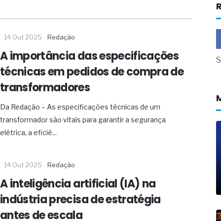
R
a não está no modelo de IA
dor B2B e a venda complexa
14 Out 2025
Redação
 massa dos fios, cabos e
A importância das especificações
S
as com tipologia de giro para as
técnicas em pedidos de compra de
 ou apenas reage aos problemas?
transformadores
unda a frio in situ com emulsão
Da Redação – As especificações técnicas de um
e má-fé para tentar criar uma
transformador são vitais para garantir a segurança
NBR ISO
elétrica, a eficiê...
ome metabólica
 no ânus
ma de ovário
14 Out 2025
Redação
me da fadiga crônica
s cabelos ou calvície
A inteligência artificial (IA) na
para o resultado positivo
indústria precisa de estratégia
ção em estruturas hidráulicas de
antes de escala