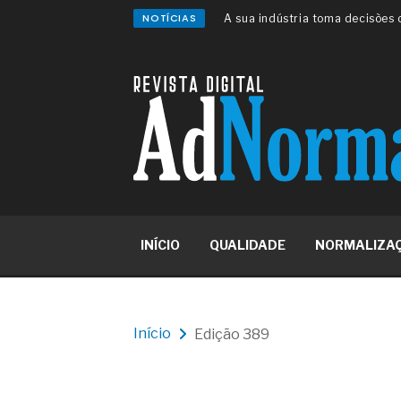
NOTÍCIAS
A sua indústria toma decisões
Os serviços de reciclagem prof
asfáltica
Os gestores da ABNT litigam d
reserva de mercado sobre as 
Os critérios médicos da síndr
A prevenção clínica da coceira
Os sintomas clínicos do terato
O tratamento médico da síndro
As causas médicas da queda do
Quando a gestão é o obstáculo 
Os procedimentos para a inspe
INÍCIO
QUALIDADE
NORMALIZA
concreto de obras
O movimento regular reduz em 
melhora o metabolismo
O desenvolvimento de indicado
governança das organizações
Início
Edição 389
O desenho industrial ganha es
competitiva nas empresas
As variações dimensionais dos
cimentícios com fibra de vidro