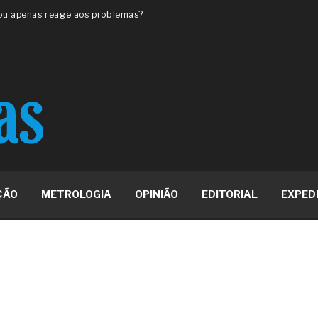
 ou apenas reage aos problemas?
unda a frio in situ com emulsão
e má-fé para tentar criar uma
NBR ISO
ome metabólica
 no ânus
ma de ovário
me da fadiga crônica
s cabelos ou calvície
para o resultado positivo
ção em estruturas hidráulicas de
ÇÃO
METROLOGIA
OPINIÃO
EDITORIAL
EXPED
19% o risco de morte precoce e
res nas atividades de
paço como estratégia
 produtos de materiais