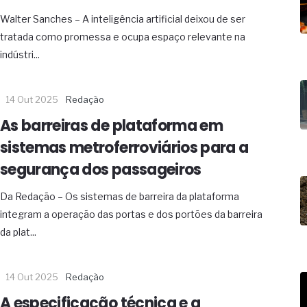
19% o risco de morte precoce e
Walter Sanches – A inteligência artificial deixou de ser
res nas atividades de
tratada como promessa e ocupa espaço relevante na
indústri...
paço como estratégia
 produtos de materiais
14 Out 2025
Redação
a não está no modelo de IA
As barreiras de plataforma em
dor B2B e a venda complexa
sistemas metroferroviários para a
segurança dos passageiros
Da Redação – Os sistemas de barreira da plataforma
integram a operação das portas e dos portões da barreira
da plat...
14 Out 2025
Redação
A especificação técnica e a