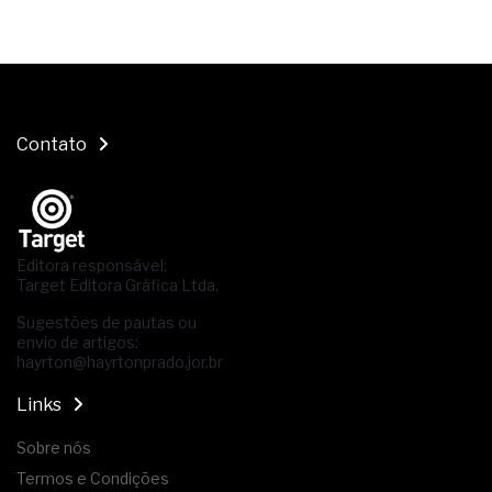
Contato
Editora responsável:
Target Editora Gráfica Ltda.
Sugestões de pautas ou
envio de artigos:
hayrton@hayrtonprado.jor.br
Links
Sobre nós
Termos e Condições