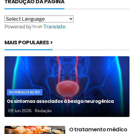
TRADUÇÃO DA PÁGINA
Powered by
Translate
MAIS POPULARES >
NORMALIZAÇÃO
Os sintomas associados à bexiga neurogênica
09 Jun 2026
Redação
O tratamento médico