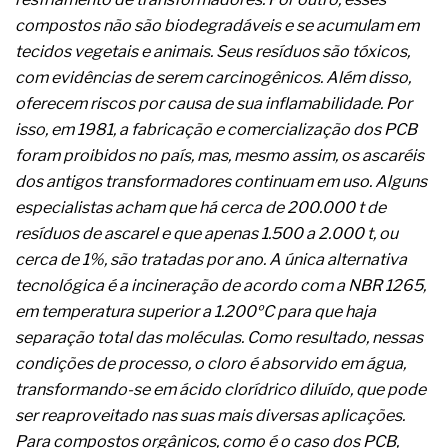
A prevenção clínica da coceira no ânus
compostos não são biodegradáveis e se acumulam em
Os sintomas clínicos do teratoma de ovário
tecidos vegetais e animais. Seus resíduos são tóxicos,
O tratamento médico da síndrome da fadiga
crônica
com evidências de serem carcinogênicos. Além disso,
As causas médicas da queda dos cabelos ou
oferecem riscos por causa de sua inflamabilidade. Por
calvície
isso, em 1981, a fabricação e comercialização dos PCB
Quando a gestão é o obstáculo para o resultado
foram proibidos no país, mas, mesmo assim, os ascaréis
positivo
Os procedimentos para a inspeção em estruturas
dos antigos transformadores continuam em uso. Alguns
hidráulicas de concreto de obras
especialistas acham que há cerca de 200.000 t de
O movimento regular reduz em 19% o risco de
resíduos de ascarel e que apenas 1.500 a 2.000 t, ou
morte precoce e melhora o metabolismo
cerca de 1%, são tratadas por ano. A única alternativa
O desenvolvimento de indicadores nas atividades
de governança das organizações
tecnológica é a incineração de acordo com a NBR 1265,
O desenho industrial ganha espaço como
em temperatura superior a 1.200ºC para que haja
estratégia competitiva nas empresas
separação total das moléculas. Como resultado, nessas
As variações dimensionais dos produtos de
condições de processo, o cloro é absorvido em água,
materiais cimentícios com fibra de vidro
transformando-se em ácido clorídrico diluído, que pode
A próxima vantagem competitiva não está no
modelo de IA
ser reaproveitado nas suas mais diversas aplicações.
A IA elevou a régua do comprador B2B e a venda
Para compostos orgânicos, como é o caso dos PCB,