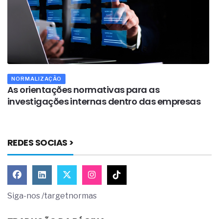
NORMALIZAÇÃO
As orientações normativas para as
A
investigações internas dentro das empresas
t
REDES SOCIAS >
Siga-nos /targetnormas