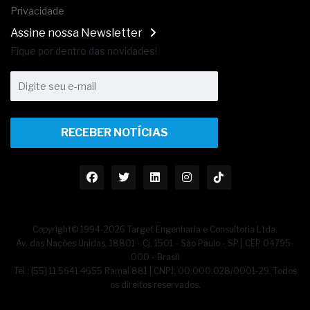
Privacidade
Assine nossa Newsletter
Fique por dentro das novidades!
RECEBER NOTÍCIAS
Copyright© 1994-2026 Target Engenharia e Consultoria Ltda.
Av. das Nações Unidas, 18801 - Cj. 1501 - São Paulo - SP | CEP 04795-
000 - Brasil
Tel.: [55] 11 5641.4655 Ramal 881 | CNPJ: 00.000.028/0001-29. Todos
os direitos reservados.