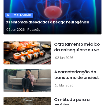
NORMALIZAÇÃO
Os sintomas associados à bexiga neurogênica
09 Jun 2026
Redação
O tratamento médico
da anisaquíase ou ve...
02 Jun 2026
A caracterização do
transtorno de ansied...
10 Mar 2026
O método para a