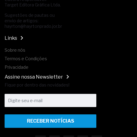
Target Editora Gráfica Ltda.
Sugestões de pautas ou
envio de artigos:
hayrton@hayrtonprado.jor.br
Links
Sobre nós
Termos e Condições
Privacidade
Assine nossa Newsletter
Fique por dentro das novidades!
RECEBER NOTÍCIAS