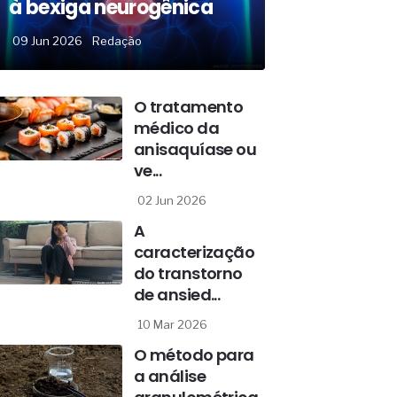
à bexiga neurogênica
09 Jun 2026
Redação
O tratamento
médico da
anisaquíase ou
ve...
02 Jun 2026
A
caracterização
do transtorno
de ansied...
10 Mar 2026
O método para
a análise