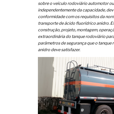
O movimento regular reduz em 
sobre o veículo rodoviário automotor o
melhora o metabolismo
independentemente da capacidade, deve
O desenvolvimento de indicado
governança das organizações
conformidade com os requisitos da nor
O desenho industrial ganha es
transporte de ácido fluorídrico anidro. 
competitiva nas empresas
construção, projeto, montagem, operaçã
As variações dimensionais dos
extraordinária do tanque rodoviário para
cimentícios com fibra de vidro
parâmetros de segurança que o tanque ro
A próxima vantagem competitiv
A IA elevou a régua do compra
anidro deve satisfazer.
ficou ainda mais humana