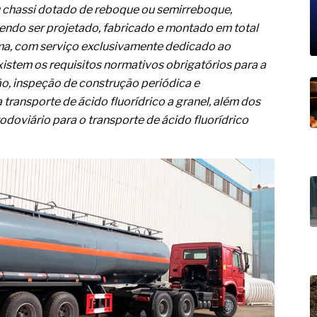
19% o risco de morte precoce e
u chassi dotado de reboque ou semirreboque,
ndo ser projetado, fabricado e montado em total
res nas atividades de
ma, com serviço exclusivamente dedicado ao
paço como estratégia
Existem os requisitos normativos obrigatórios para a
o, inspeção de construção periódica e
 produtos de materiais
 transporte de ácido fluorídrico a granel, além dos
doviário para o transporte de ácido fluorídrico
a não está no modelo de IA
dor B2B e a venda complexa