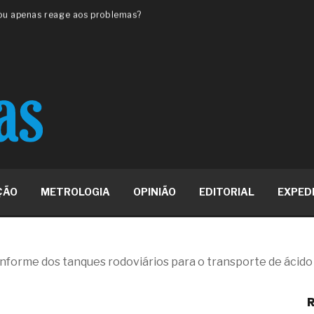
 ou apenas reage aos problemas?
unda a frio in situ com emulsão
e má-fé para tentar criar uma
NBR ISO
ome metabólica
 no ânus
ma de ovário
me da fadiga crônica
s cabelos ou calvície
para o resultado positivo
ção em estruturas hidráulicas de
ÇÃO
METROLOGIA
OPINIÃO
EDITORIAL
EXPED
19% o risco de morte precoce e
res nas atividades de
nforme dos tanques rodoviários para o transporte de ácido 
paço como estratégia
R
 produtos de materiais