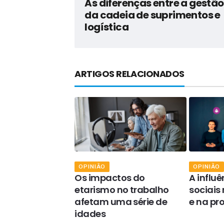
As diferenças entre a gestão
da cadeia de suprimentos e
logística
ARTIGOS RELACIONADOS
AÇÃO
OPINIÃO
OPINIÃO
ão de
Os impactos do
A influ
a em serviço de
etarismo no trabalho
sociais
 pressão
afetam uma série de
e na pr
idades