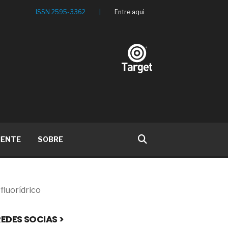
ISSN 2595-3362
|
Entre aqui
IENTE
SOBRE
fluorídrico
EDES SOCIAS >