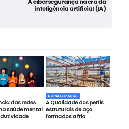
A cibersegurança na era da
inteligência artificial (IA)
NORMALIZAÇÃO
OPINIÃ
ência das redes
A Qualidade dos perfis
A eco
 na saúde mental
estruturais de aço
Sol
odutividade
formados a frio