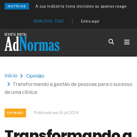
NOTÍCIAS
A sua indústria toma decisões ou apenas reage
aos problemas?
Os serviços de reciclagem profunda a frio in situ
ISSN 2595-3362
|
Entre aqui
com emulsão asfáltica
Os gestores da ABNT litigam de má-fé para
tentar criar uma reserva de mercado sobre as
NBR ISO
Os critérios médicos da síndrome metabólica
A prevenção clínica da coceira no ânus
Os sintomas clínicos do teratoma de ovário
O tratamento médico da síndrome da fadiga
Início
Opinião
crônica
Transformando a gestão de pessoas para o sucesso
As causas médicas da queda dos cabelos ou
calvície
de uma clínica
Quando a gestão é o obstáculo para o resultado
positivo
Os procedimentos para a inspeção em estruturas
Publicado em 16 jul 2024
OPINIÃO
hidráulicas de concreto de obras
O movimento regular reduz em 19% o risco de
Transformando a
morte precoce e melhora o metabolismo
O desenvolvimento de indicadores nas atividades