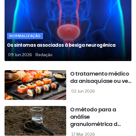
NORMALIZAÇÃO
Os sintomas associados à bexiga neurogênica
09 Jun 2026
Redação
O tratamento médico
da anisaquíase ou ve...
02 Jun 2026
O método para a
análise
granulométrica d...
17 Mar 2026