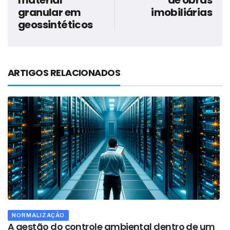
material
de obras
granular em
imobiliárias
geossintéticos
ARTIGOS RELACIONADOS
NORMALIZAÇÃO
A gestão do controle ambiental dentro de um
G