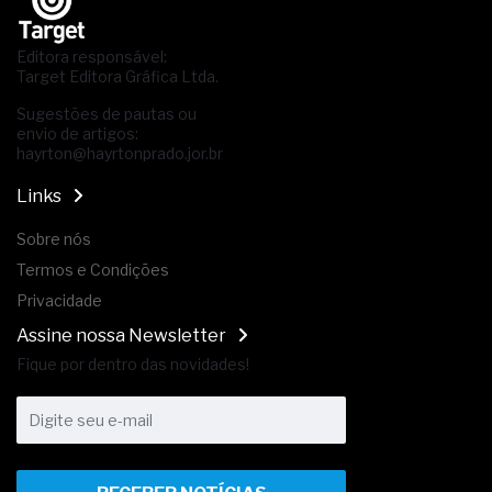
Editora responsável:
Target Editora Gráfica Ltda.
Sugestões de pautas ou
envio de artigos:
hayrton@hayrtonprado.jor.br
Links
Sobre nós
Termos e Condições
Privacidade
Assine nossa Newsletter
Fique por dentro das novidades!