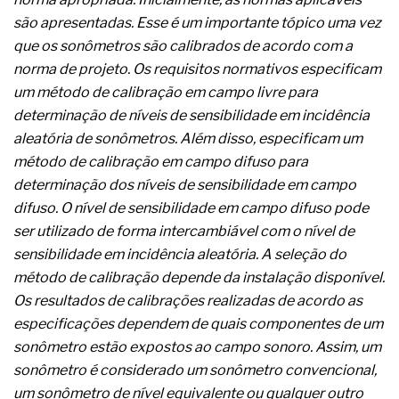
A prevenção clínica da coceira no ânus
são apresentadas. Esse é um importante tópico uma vez
Os sintomas clínicos do teratoma de ovário
que os sonômetros são calibrados de acordo com a
O tratamento médico da síndrome da fadiga
crônica
norma de projeto. Os requisitos normativos especificam
As causas médicas da queda dos cabelos ou
um método de calibração em campo livre para
calvície
determinação de níveis de sensibilidade em incidência
Quando a gestão é o obstáculo para o resultado
aleatória de sonômetros. Além disso, especificam um
positivo
Os procedimentos para a inspeção em estruturas
método de calibração em campo difuso para
hidráulicas de concreto de obras
determinação dos níveis de sensibilidade em campo
O movimento regular reduz em 19% o risco de
difuso. O nível de sensibilidade em campo difuso pode
morte precoce e melhora o metabolismo
ser utilizado de forma intercambiável com o nível de
O desenvolvimento de indicadores nas atividades
de governança das organizações
sensibilidade em incidência aleatória. A seleção do
O desenho industrial ganha espaço como
método de calibração depende da instalação disponível.
estratégia competitiva nas empresas
Os resultados de calibrações realizadas de acordo as
As variações dimensionais dos produtos de
especificações dependem de quais componentes de um
materiais cimentícios com fibra de vidro
sonômetro estão expostos ao campo sonoro. Assim, um
A próxima vantagem competitiva não está no
modelo de IA
sonômetro é considerado um sonômetro convencional,
A IA elevou a régua do comprador B2B e a venda
um sonômetro de nível equivalente ou qualquer outro