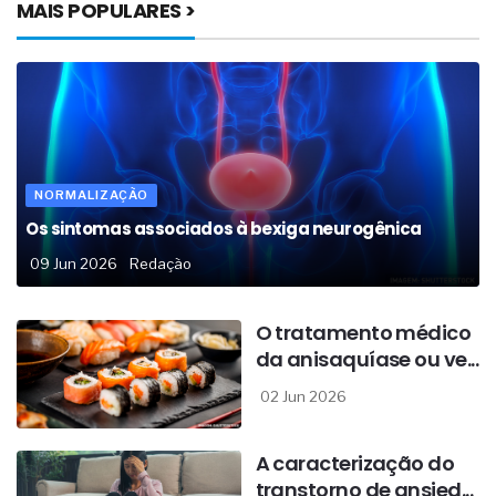
MAIS POPULARES >
NORMALIZAÇÃO
Os sintomas associados à bexiga neurogênica
09 Jun 2026
Redação
O tratamento médico
da anisaquíase ou ve...
02 Jun 2026
A caracterização do
transtorno de ansied...