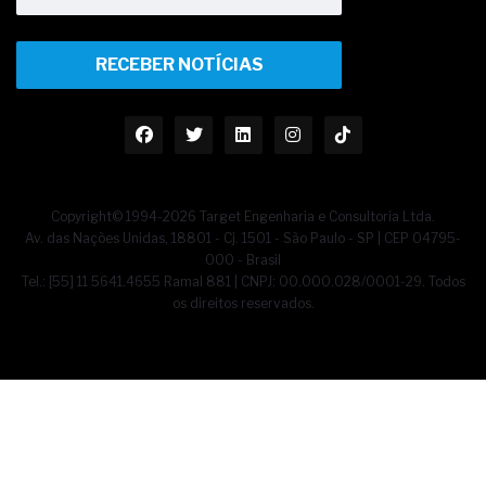
RECEBER NOTÍCIAS
Copyright© 1994-2026 Target Engenharia e Consultoria Ltda.
Av. das Nações Unidas, 18801 - Cj. 1501 - São Paulo - SP | CEP 04795-
000 - Brasil
Tel.: [55] 11 5641.4655 Ramal 881 | CNPJ: 00.000.028/0001-29. Todos
os direitos reservados.