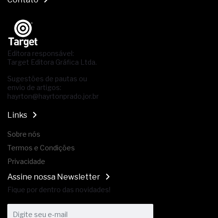
Editora responsável:
Target Editora Gráfica Ltda.
Sugestões de pautas ou
envio de artigos:
hayrton@hayrtonprado.jor.br
Links
Sobre nós
Termos e Condições
Privacidade
Assine nossa Newsletter
Fique por dentro das novidades!