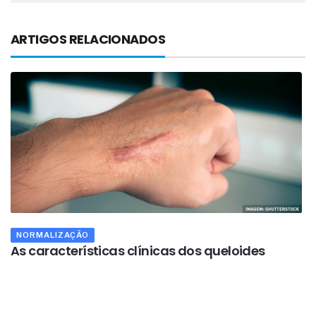
ARTIGOS RELACIONADOS
NORMALIZAÇÃO
As características clínicas dos queloides
O