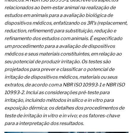
A prevenção clínica da coceira no ânus
relacionados ao bem-estar animal na realização de
Os sintomas clínicos do teratoma de ovário
estudos em animais para a avaliação biológica de
O tratamento médico da síndrome da fadiga
crônica
dispositivos médicos, enfatizando os 3R’s (replacement,
As causas médicas da queda dos cabelos ou
reduction, refinement) para substituição, redução e
calvície
refinamento dos estudos com animais. É especificado
Quando a gestão é o obstáculo para o resultado
um procedimento para a avaliação de dispositivos
positivo
Os procedimentos para a inspeção em estruturas
médicos e seus materiais constituintes, em relação ao
hidráulicas de concreto de obras
seu potencial de produzir irritação. Os testes são
O movimento regular reduz em 19% o risco de
projetados para prever e classificar o potencial de
morte precoce e melhora o metabolismo
irritação de dispositivos médicos, materiais ou seus
O desenvolvimento de indicadores nas atividades
de governança das organizações
extratos, de acordo com a NBR ISO 10993-1 e NBR ISO
O desenho industrial ganha espaço como
10993-2. Inclui as considerações pré-teste para
estratégia competitiva nas empresas
irritação, incluindo métodos in silico e in vitro para
As variações dimensionais dos produtos de
exposição dérmica; os detalhes dos procedimentos de
materiais cimentícios com fibra de vidro
teste de irritação in vitro e in vivo; e os fatores-chave
A próxima vantagem competitiva não está no
modelo de IA
para a interpretação dos resultados.
A IA elevou a régua do comprador B2B e a venda