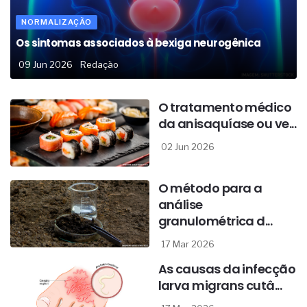
NORMALIZAÇÃO
Os sintomas associados à bexiga neurogênica
09 Jun 2026
Redação
O tratamento médico
da anisaquíase ou ve...
02 Jun 2026
O método para a
análise
granulométrica d...
17 Mar 2026
As causas da infecção
larva migrans cutâ...