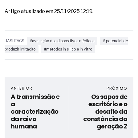
Artigo atualizado em 25/11/2025 12:19.
HASHTAGS
#avaliação dos dispositivos médicos
# potencial de
produzir irritação
#métodos in silico e in vitro
ANTERIOR
PRÓXIMO
A transmissão e
Os sapos de
a
escritório e o
caracterização
desafio da
da raiva
constância da
humana
geração Z