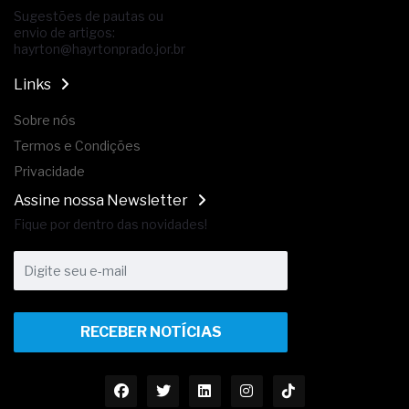
Sugestões de pautas ou
envio de artigos:
hayrton@hayrtonprado.jor.br
Links
Sobre nós
Termos e Condições
Privacidade
Assine nossa Newsletter
Fique por dentro das novidades!
RECEBER NOTÍCIAS