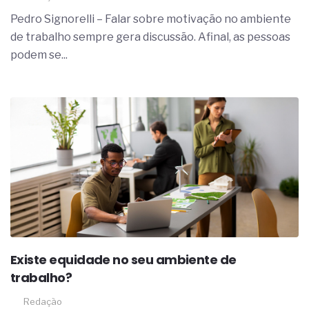
A prevenção clínica da coceira no ânus
Pedro Signorelli – Falar sobre motivação no ambiente
Os sintomas clínicos do teratoma de ovário
de trabalho sempre gera discussão. Afinal, as pessoas
O tratamento médico da síndrome da fadiga
crônica
podem se...
As causas médicas da queda dos cabelos ou
calvície
Quando a gestão é o obstáculo para o resultado
positivo
Os procedimentos para a inspeção em estruturas
hidráulicas de concreto de obras
O movimento regular reduz em 19% o risco de
morte precoce e melhora o metabolismo
O desenvolvimento de indicadores nas atividades
de governança das organizações
O desenho industrial ganha espaço como
estratégia competitiva nas empresas
As variações dimensionais dos produtos de
materiais cimentícios com fibra de vidro
Existe equidade no seu ambiente de
A próxima vantagem competitiva não está no
trabalho?
modelo de IA
A IA elevou a régua do comprador B2B e a venda
Redação