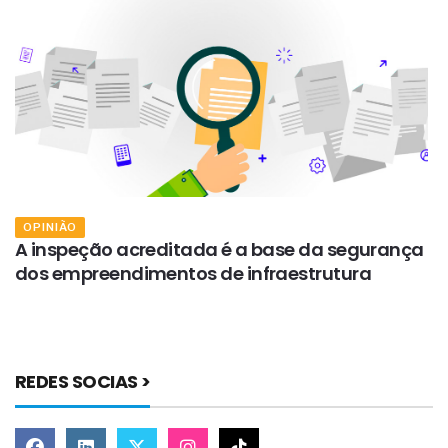
OPINIÃO
A inspeção acreditada é a base da segurança
O
dos empreendimentos de infraestrutura
d
REDES SOCIAS >