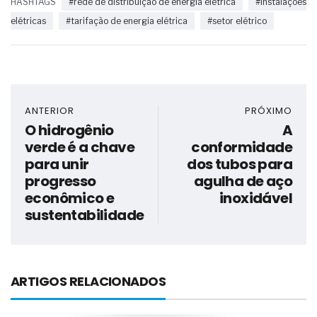
HASHTAGS
#rede de distribuição de energia elétrica
#instalações
elétricas
#tarifação de energia elétrica
#setor elétrico
ANTERIOR
PRÓXIMO
O hidrogênio
A
verde é a chave
conformidade
para unir
dos tubos para
progresso
agulha de aço
econômico e
inoxidável
sustentabilidade
ARTIGOS RELACIONADOS