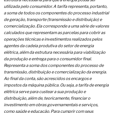
A prevenção clínica da coceira no ânus
utilizada pelo consumidor. A tarifa representa, portanto,
Os sintomas clínicos do teratoma de ovário
a soma de todos os componentes do processo industrial
O tratamento médico da síndrome da fadiga
crônica
de geração, transporte (transmissão e distribuição) e
As causas médicas da queda dos cabelos ou
comercialização. Ela corresponde a uma série de valores
calvície
calculados que representam as parcelas para cobrir as
Quando a gestão é o obstáculo para o resultado
operações técnicas e investimentos realizados pelos
positivo
Os procedimentos para a inspeção em estruturas
agentes da cadeia produtiva do setor de energia
hidráulicas de concreto de obras
elétrica, além da estrutura necessária para viabilização
O movimento regular reduz em 19% o risco de
da produção e entrega para o consumidor final.
morte precoce e melhora o metabolismo
Representa a soma dos componentes do processo de
O desenvolvimento de indicadores nas atividades
de governança das organizações
transmissão, distribuição e comercialização da energia.
O desenho industrial ganha espaço como
Ao final da conta, são acrescidos os encargos e
estratégia competitiva nas empresas
impostos da máquina pública. Ou seja, a tarifa de energia
As variações dimensionais dos produtos de
elétrica serve para custear a sua produção e
materiais cimentícios com fibra de vidro
distribuição, além de, teoricamente, financiar o
A próxima vantagem competitiva não está no
modelo de IA
investimento em obras governamentais e serviços,
A IA elevou a régua do comprador B2B e a venda
como saúde e educação. Para cumprir com seus