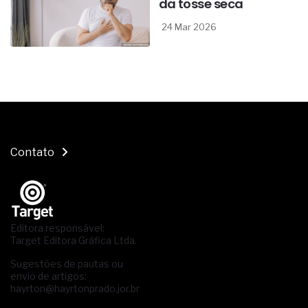
da tosse seca
24 Mar 2026
Contato
Editora responsável:
Target Editora Gráfica Ltda.
Sugestões de pautas ou
envio de artigos:
hayrton@hayrtonprado.jor.br