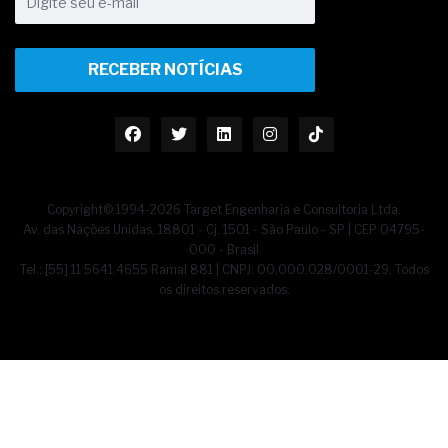
RECEBER NOTÍCIAS
Copyright© 1994-2026 Target Engenharia e Consultoria Ltda.
Av. das Nações Unidas, 18801 - Cj. 1501 - São Paulo - SP | CEP 04795-
000 - Brasil
Tel.: [55] 11 5641.4655 Ramal 881 | CNPJ: 00.000.028/0001-29. Todos
os direitos reservados.