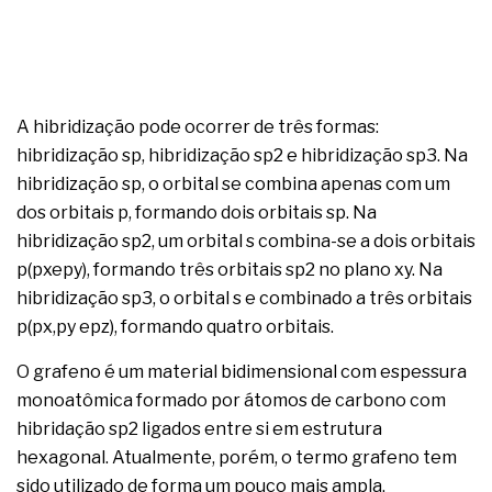
A hibridização pode ocorrer de três formas:
hibridização sp, hibridização sp2 e hibridização sp3. Na
hibridização sp, o orbital se combina apenas com um
dos orbitais p, formando dois orbitais sp. Na
hibridização sp2, um orbital s combina-se a dois orbitais
p(pxepy), formando três orbitais sp2 no plano xy. Na
hibridização sp3, o orbital s e combinado a três orbitais
p(px,py epz), formando quatro orbitais.
O grafeno é um material bidimensional com espessura
monoatômica formado por átomos de carbono com
hibridação sp2 ligados entre si em estrutura
hexagonal. Atualmente, porém, o termo grafeno tem
sido utilizado de forma um pouco mais ampla,