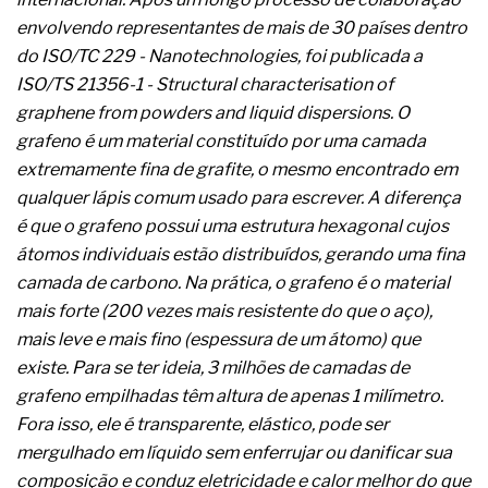
A prevenção clínica da coceira no ânus
envolvendo representantes de mais de 30 países dentro
Os sintomas clínicos do teratoma de ovário
do ISO/TC 229 - Nanotechnologies, foi publicada a
O tratamento médico da síndrome da fadiga
crônica
ISO/TS 21356-1 - Structural characterisation of
As causas médicas da queda dos cabelos ou
graphene from powders and liquid dispersions. O
calvície
grafeno é um material constituído por uma camada
Quando a gestão é o obstáculo para o resultado
extremamente fina de grafite, o mesmo encontrado em
positivo
Os procedimentos para a inspeção em estruturas
qualquer lápis comum usado para escrever. A diferença
hidráulicas de concreto de obras
é que o grafeno possui uma estrutura hexagonal cujos
O movimento regular reduz em 19% o risco de
átomos individuais estão distribuídos, gerando uma fina
morte precoce e melhora o metabolismo
camada de carbono. Na prática, o grafeno é o material
O desenvolvimento de indicadores nas atividades
de governança das organizações
mais forte (200 vezes mais resistente do que o aço),
O desenho industrial ganha espaço como
mais leve e mais fino (espessura de um átomo) que
estratégia competitiva nas empresas
existe. Para se ter ideia, 3 milhões de camadas de
As variações dimensionais dos produtos de
grafeno empilhadas têm altura de apenas 1 milímetro.
materiais cimentícios com fibra de vidro
Fora isso, ele é transparente, elástico, pode ser
A próxima vantagem competitiva não está no
modelo de IA
mergulhado em líquido sem enferrujar ou danificar sua
A IA elevou a régua do comprador B2B e a venda
composição e conduz eletricidade e calor melhor do que