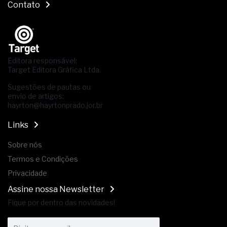
Contato
Editora responsável:
Target Editora Gráfica Ltda.
Sugestões de pautas ou
envio de artigos:
hayrton@hayrtonprado.jor.br
Links
Sobre nós
Termos e Condições
Privacidade
Assine nossa Newsletter
Fique por dentro das novidades!