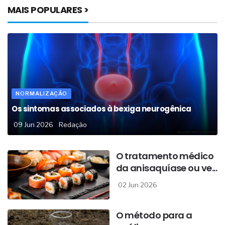
MAIS POPULARES >
NORMALIZAÇÃO
Os sintomas associados à bexiga neurogênica
09 Jun 2026
Redação
O tratamento médico
da anisaquíase ou ve...
02 Jun 2026
O método para a