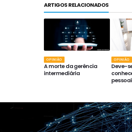
ARTIGOS RELACIONADOS
OPINIÃO
OPINIÃO
to de
A morte da gerência
Deve-s
lvimento
intermediária
conhece
e
pessoai
cional (DHO)