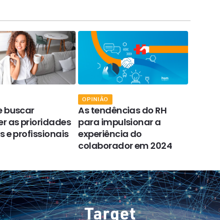
OPINIÃO
OPINIÃ
e buscar
As tendências do RH
Super
r as prioridades
para impulsionar a
precon
s e profissionais
experiência do
suces
colaborador em 2024
incert
Target