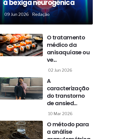
à bexiga neurogênica
09 Jun 2026
Redação
O tratamento
médico da
anisaquíase ou
ve...
02 Jun 2026
A
caracterização
do transtorno
de ansied...
10 Mar 2026
O método para
a análise