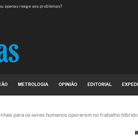
 ou apenas reage aos problemas?
unda a frio in situ com emulsão
e má-fé para tentar criar uma
NBR ISO
ome metabólica
 no ânus
ma de ovário
me da fadiga crônica
s cabelos ou calvície
para o resultado positivo
ção em estruturas hidráulicas de
ÇÃO
METROLOGIA
OPINIÃO
EDITORIAL
EXPED
19% o risco de morte precoce e
res nas atividades de
entais para os seres humanos operarem no trabalho híbrido
paço como estratégia
R
 produtos de materiais