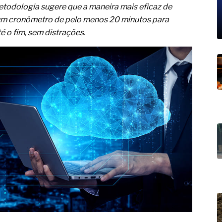
19% o risco de morte precoce e
etodologia sugere que a maneira mais eficaz de
r um cronômetro de pelo menos 20 minutos para
res nas atividades de
é o fim, sem distrações.
paço como estratégia
 produtos de materiais
a não está no modelo de IA
dor B2B e a venda complexa