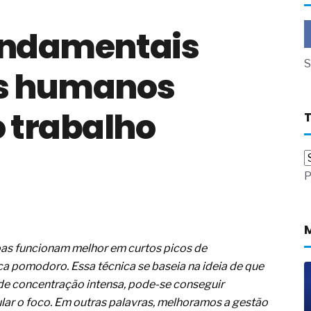
a não está no modelo de IA
fundamentais
dor B2B e a venda complexa
 massa dos fios, cabos e
S
es humanos
as com tipologia de giro para as
 trabalho
 ou apenas reage aos problemas?
unda a frio in situ com emulsão
e má-fé para tentar criar uma
P
NBR ISO
ome metabólica
 no ânus
ma de ovário
me da fadiga crônica
s funcionam melhor em curtos picos de
s cabelos ou calvície
a pomodoro. Essa técnica se baseia na ideia de que
para o resultado positivo
ção em estruturas hidráulicas de
 de concentração intensa, pode-se conseguir
ular o foco. Em outras palavras, melhoramos a gestão