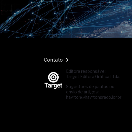
Contato
Editora responsável:
Target Editora Gráfica Ltda.
Sugestões de pautas ou
envio de artigos:
hayrton@hayrtonprado.jor.br