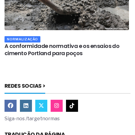
NORMALIZAÇÃO
A conformidade normativa e os ensaios do
A
cimento Portland para poços
p
REDES SOCIAS >
Siga-nos /targetnormas
TRADUÇÃO DA PÁGINA