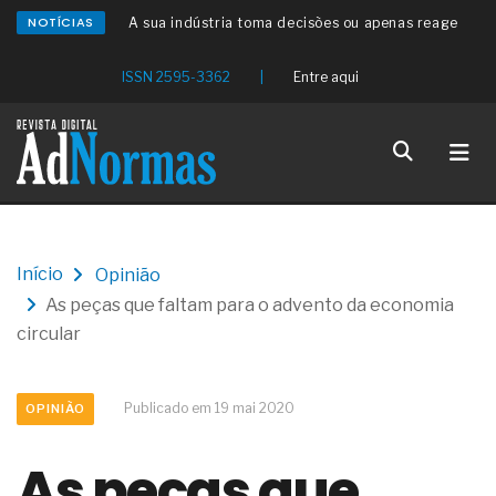
NOTÍCIAS
A sua indústria toma decisões ou apenas reage
aos problemas?
Os serviços de reciclagem profunda a frio in situ
ISSN 2595-3362
|
Entre aqui
com emulsão asfáltica
Os gestores da ABNT litigam de má-fé para
tentar criar uma reserva de mercado sobre as
NBR ISO
Os critérios médicos da síndrome metabólica
A prevenção clínica da coceira no ânus
Os sintomas clínicos do teratoma de ovário
O tratamento médico da síndrome da fadiga
Início
Opinião
crônica
As peças que faltam para o advento da economia
As causas médicas da queda dos cabelos ou
calvície
circular
Quando a gestão é o obstáculo para o resultado
positivo
Os procedimentos para a inspeção em estruturas
Publicado em 19 mai 2020
OPINIÃO
hidráulicas de concreto de obras
O movimento regular reduz em 19% o risco de
As peças que
morte precoce e melhora o metabolismo
O desenvolvimento de indicadores nas atividades