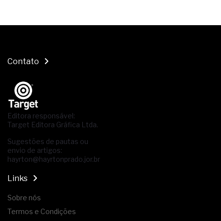
Contato
Editora responsável:
Target Editora Gráfica Ltda.
Sugestões de pautas ou
envio de artigos:
hayrton@hayrtonprado.jor.br
Links
Sobre nós
Termos e Condições