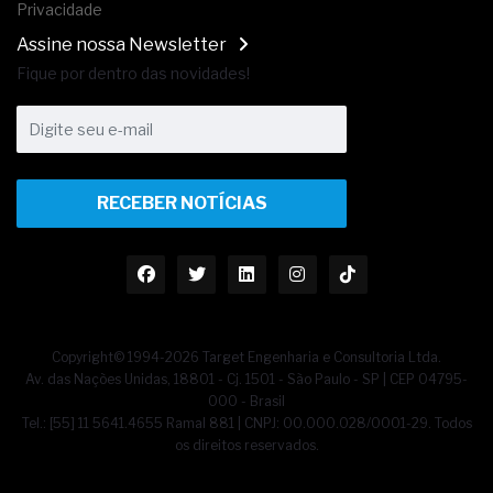
Privacidade
Assine nossa Newsletter
Fique por dentro das novidades!
RECEBER NOTÍCIAS
Copyright© 1994-2026 Target Engenharia e Consultoria Ltda.
Av. das Nações Unidas, 18801 - Cj. 1501 - São Paulo - SP | CEP 04795-
000 - Brasil
Tel.: [55] 11 5641.4655 Ramal 881 | CNPJ: 00.000.028/0001-29. Todos
os direitos reservados.